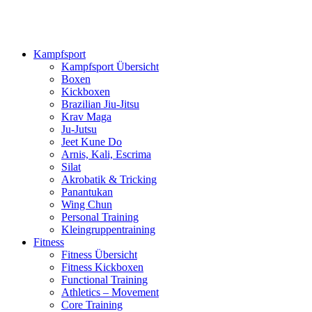
Kampfsport
Kampfsport Übersicht
Boxen
Kickboxen
Brazilian Jiu-Jitsu
Krav Maga
Ju-Jutsu
Jeet Kune Do
Arnis, Kali, Escrima
Silat
Akrobatik & Tricking
Panantukan
Wing Chun
Personal Training
Kleingruppentraining
Fitness
Fitness Übersicht
Fitness Kickboxen
Functional Training
Athletics – Movement
Core Training