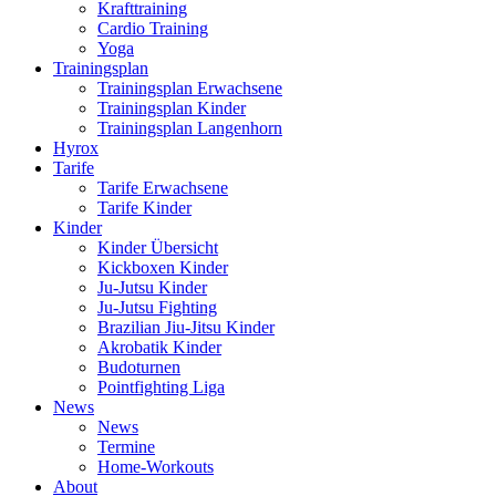
Krafttraining
Cardio Training
Yoga
Trainingsplan
Trainingsplan Erwachsene
Trainingsplan Kinder
Trainingsplan Langenhorn
Hyrox
Tarife
Tarife Erwachsene
Tarife Kinder
Kinder
Kinder Übersicht
Kickboxen Kinder
Ju-Jutsu Kinder
Ju-Jutsu Fighting
Brazilian Jiu-Jitsu Kinder
Akrobatik Kinder
Budoturnen
Pointfighting Liga
News
News
Termine
Home-Workouts
About