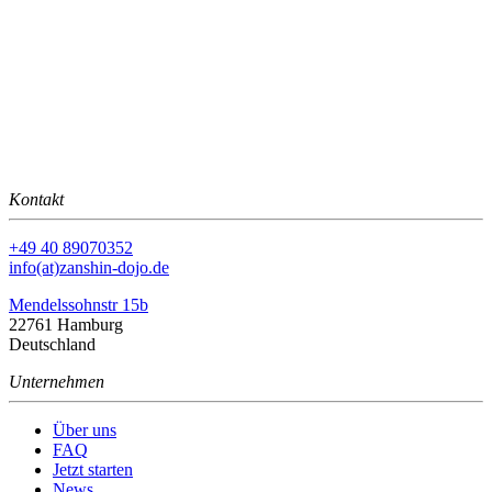
Kontakt
+49 40 89070352
info(at)zanshin-dojo.de
Mendelssohnstr 15b
22761 Hamburg
Deutschland
Unternehmen
Über uns
FAQ
Jetzt starten
News