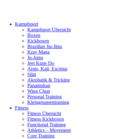
Kampfsport
Kampfsport Übersicht
Boxen
Kickboxen
Brazilian Jiu-Jitsu
Krav Maga
Ju-Jutsu
Jeet Kune Do
Arnis, Kali, Escrima
Silat
Akrobatik & Tricking
Panantukan
Wing Chun
Personal Training
Kleingruppentraining
Fitness
Fitness Übersicht
Fitness Kickboxen
Functional Training
Athletics – Movement
Core Training