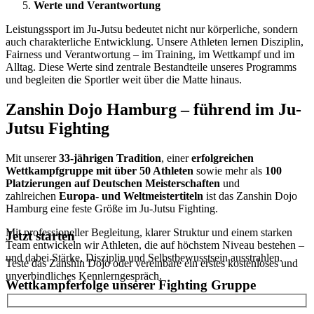
Werte und Verantwortung
Leistungssport im Ju-Jutsu bedeutet nicht nur körperliche, sondern
auch charakterliche Entwicklung. Unsere Athleten lernen Disziplin,
Fairness und Verantwortung – im Training, im Wettkampf und im
Alltag. Diese Werte sind zentrale Bestandteile unseres Programms
und begleiten die Sportler weit über die Matte hinaus.
Zanshin Dojo Hamburg – führend im Ju-
Jutsu Fighting
Mit unserer
33-jährigen Tradition
, einer
erfolgreichen
Wettkampfgruppe mit über 50 Athleten
sowie mehr als
100
Platzierungen auf Deutschen Meisterschaften
und
zahlreichen
Europa- und Weltmeistertiteln
ist das Zanshin Dojo
Hamburg eine feste Größe im Ju-Jutsu Fighting.
Mit professioneller Begleitung, klarer Struktur und einem starken
Jetzt starten
Team entwickeln wir Athleten, die auf höchstem Niveau bestehen –
und dabei Stärke, Disziplin und Selbstbewusstsein ausstrahlen.
Teste das Zanshin Dojo oder vereinbare ein erstes kostenloses und
unverbindliches Kennlerngespräch.
Wettkampferfolge unserer Fighting Gruppe