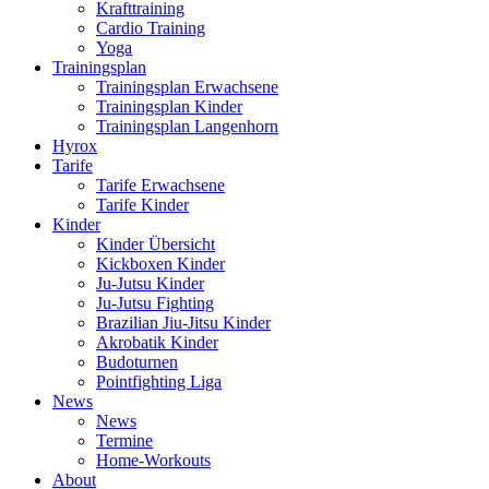
Krafttraining
Cardio Training
Yoga
Trainingsplan
Trainingsplan Erwachsene
Trainingsplan Kinder
Trainingsplan Langenhorn
Hyrox
Tarife
Tarife Erwachsene
Tarife Kinder
Kinder
Kinder Übersicht
Kickboxen Kinder
Ju-Jutsu Kinder
Ju-Jutsu Fighting
Brazilian Jiu-Jitsu Kinder
Akrobatik Kinder
Budoturnen
Pointfighting Liga
News
News
Termine
Home-Workouts
About