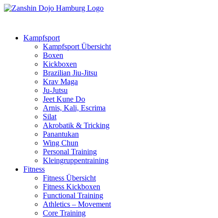
Kampfsport
Kampfsport Übersicht
Boxen
Kickboxen
Brazilian Jiu-Jitsu
Krav Maga
Ju-Jutsu
Jeet Kune Do
Arnis, Kali, Escrima
Silat
Akrobatik & Tricking
Panantukan
Wing Chun
Personal Training
Kleingruppentraining
Fitness
Fitness Übersicht
Fitness Kickboxen
Functional Training
Athletics – Movement
Core Training