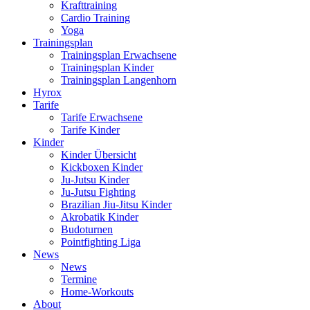
Krafttraining
Cardio Training
Yoga
Trainingsplan
Trainingsplan Erwachsene
Trainingsplan Kinder
Trainingsplan Langenhorn
Hyrox
Tarife
Tarife Erwachsene
Tarife Kinder
Kinder
Kinder Übersicht
Kickboxen Kinder
Ju-Jutsu Kinder
Ju-Jutsu Fighting
Brazilian Jiu-Jitsu Kinder
Akrobatik Kinder
Budoturnen
Pointfighting Liga
News
News
Termine
Home-Workouts
About