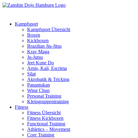
Kampfsport
Kampfsport Übersicht
Boxen
Kickboxen
Brazilian Jiu-Jitsu
Krav Maga
Ju-Jutsu
Jeet Kune Do
Arnis, Kali, Escrima
Silat
Akrobatik & Tricking
Panantukan
Wing Chun
Personal Training
Kleingruppentraining
Fitness
Fitness Übersicht
Fitness Kickboxen
Functional Training
Athletics – Movement
Core Training