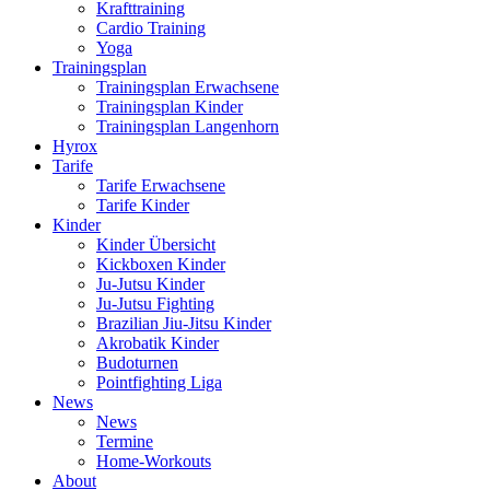
Krafttraining
Cardio Training
Yoga
Trainingsplan
Trainingsplan Erwachsene
Trainingsplan Kinder
Trainingsplan Langenhorn
Hyrox
Tarife
Tarife Erwachsene
Tarife Kinder
Kinder
Kinder Übersicht
Kickboxen Kinder
Ju-Jutsu Kinder
Ju-Jutsu Fighting
Brazilian Jiu-Jitsu Kinder
Akrobatik Kinder
Budoturnen
Pointfighting Liga
News
News
Termine
Home-Workouts
About