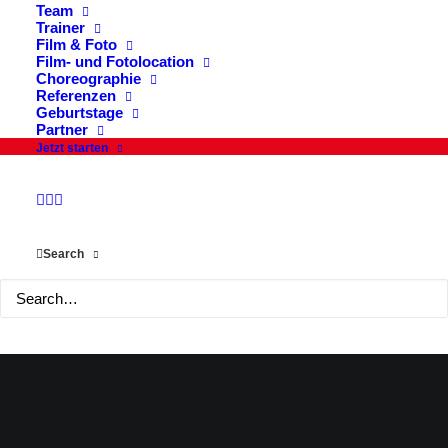
Team
JETZT NEWSLETTER
Trainer
Film & Foto
ABONNIEREN
Film- und Fotolocation
Choreographie
Referenzen
Geburtstage
Partner
Jetzt starten
ZUR ANMELDUNG
Ankündigungen, Seminare, News & Angebote.
Search