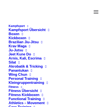
Kampfsport
Kampfsport Übersicht
Boxen
Kickboxen
Brazilian Jiu-Jitsu
Krav Maga
Ju-Jutsu
Jeet Kune Do
Arnis, Kali, Escrima
Silat
Akrobatik & Tricking
Panantukan
Wing Chun
Personal Training
Dorothee
Kleingruppentraining
Fitness
Fitness Übersicht
Fitness Kickboxen
Functional Training
Budoturnen | Core-Training | Crosstraining |
Athletics – Movement
Service & Beratung
Core Training