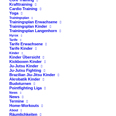
Krafttraining
Cardio Training
Qualifikationen & Sportliche
Yoga
Trainingsplan
Erfolge
Trainingsplan Erwachsene
Trainingsplan Kinder
Trainingsplan Langenhorn
Hyrox
Personal Trainerin
Tarife
Fitnessökonomin
Tarife Erwachsene
Tarife Kinder
4D Pro Instructor
Kinder
Aerosling Suspension Training
Kinder Übersicht
Kickboxen Kinder
Ju-Jutsu Kinder
Ju-Jutsu Fighting
Brazilian Jiu-Jitsu Kinder
PROBETRAINING VEREINBAREN
Akrobatik Kinder
Budoturnen
Pointfighting Liga
News
News
Termine
Home-Workouts
About
Räumlichkeiten