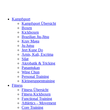
Kampfsport
Kampfsport Übersicht
Boxen
Kickboxen
Brazilian Jiu-Jitsu
Krav Maga
Ju-Jutsu
Jeet Kune Do
Arnis, Kali, Escrima
Silat
Akrobatik & Tricking
Panantukan
Wing Chun
Personal Training
Kleingruppentraining
Fitness
Fitness Übersicht
Fitness Kickboxen
Functional Training
Athletics – Movement
Core Training