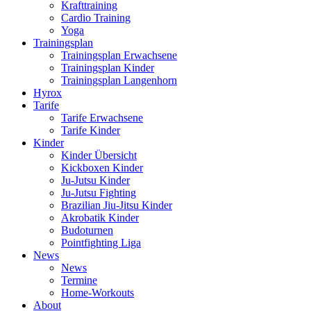
Krafttraining
Cardio Training
Yoga
Trainingsplan
Trainingsplan Erwachsene
Trainingsplan Kinder
Trainingsplan Langenhorn
Hyrox
Tarife
Tarife Erwachsene
Tarife Kinder
Kinder
Kinder Übersicht
Kickboxen Kinder
Ju-Jutsu Kinder
Ju-Jutsu Fighting
Brazilian Jiu-Jitsu Kinder
Akrobatik Kinder
Budoturnen
Pointfighting Liga
News
News
Termine
Home-Workouts
About