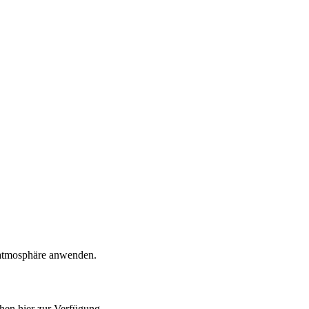
eratmosphäre anwenden.
hen hier zur Verfügung.