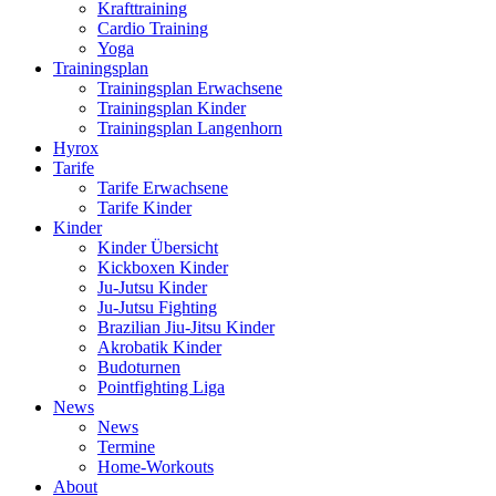
Krafttraining
Cardio Training
Yoga
Trainingsplan
Trainingsplan Erwachsene
Trainingsplan Kinder
Trainingsplan Langenhorn
Hyrox
Tarife
Tarife Erwachsene
Tarife Kinder
Kinder
Kinder Übersicht
Kickboxen Kinder
Ju-Jutsu Kinder
Ju-Jutsu Fighting
Brazilian Jiu-Jitsu Kinder
Akrobatik Kinder
Budoturnen
Pointfighting Liga
News
News
Termine
Home-Workouts
About