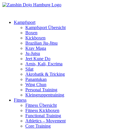
Kampfsport
Kampfsport Übersicht
Boxen
Kickboxen
Brazilian Jiu-Jitsu
Krav Maga
Ju-Jutsu
Jeet Kune Do
Arnis, Kali, Escrima
Silat
Akrobatik & Tricking
Panantukan
Wing Chun
Personal Training
Kleingruppentraining
Fitness
Fitness Übersicht
Fitness Kickboxen
Functional Training
Athletics – Movement
Core Training