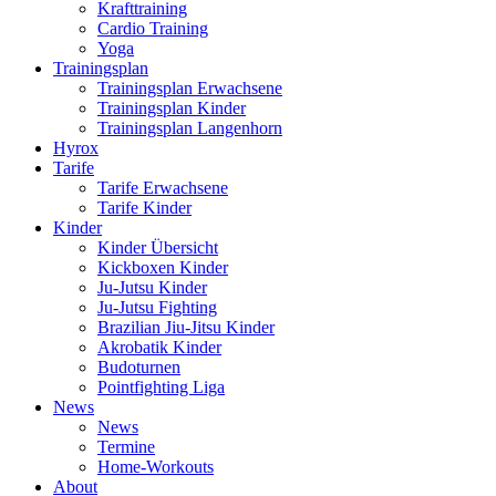
Krafttraining
Cardio Training
Yoga
Trainingsplan
Trainingsplan Erwachsene
Trainingsplan Kinder
Trainingsplan Langenhorn
Hyrox
Tarife
Tarife Erwachsene
Tarife Kinder
Kinder
Kinder Übersicht
Kickboxen Kinder
Ju-Jutsu Kinder
Ju-Jutsu Fighting
Brazilian Jiu-Jitsu Kinder
Akrobatik Kinder
Budoturnen
Pointfighting Liga
News
News
Termine
Home-Workouts
About