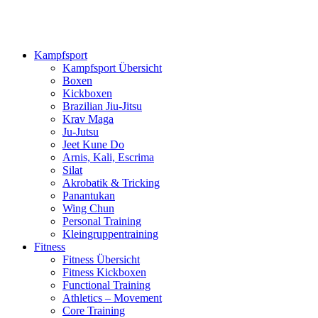
Kampfsport
Kampfsport Übersicht
Boxen
Kickboxen
Brazilian Jiu-Jitsu
Krav Maga
Ju-Jutsu
Jeet Kune Do
Arnis, Kali, Escrima
Silat
Akrobatik & Tricking
Panantukan
Wing Chun
Personal Training
Kleingruppentraining
Fitness
Fitness Übersicht
Fitness Kickboxen
Functional Training
Athletics – Movement
Core Training