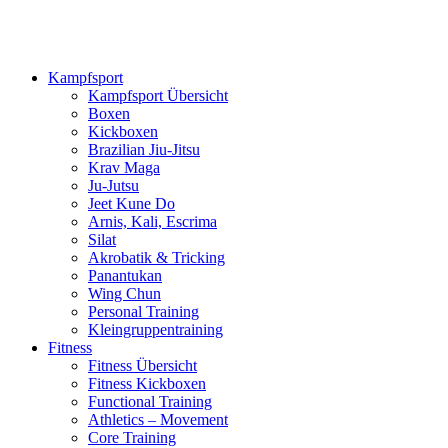
Kampfsport
Kampfsport Übersicht
Boxen
Kickboxen
Brazilian Jiu-Jitsu
Krav Maga
Ju-Jutsu
Jeet Kune Do
Arnis, Kali, Escrima
Silat
Akrobatik & Tricking
Panantukan
Wing Chun
Personal Training
Kleingruppentraining
Fitness
Fitness Übersicht
Fitness Kickboxen
Functional Training
Athletics – Movement
Core Training