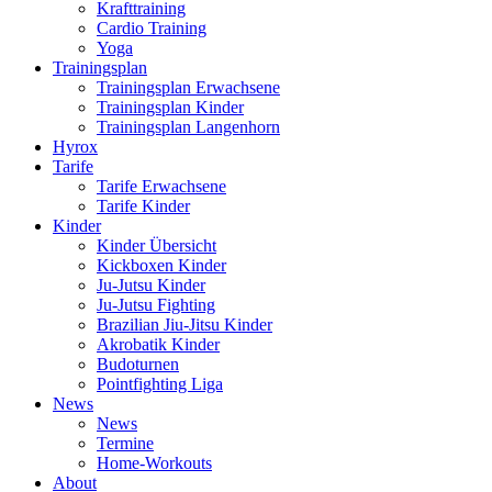
Krafttraining
Cardio Training
Yoga
Trainingsplan
Trainingsplan Erwachsene
Trainingsplan Kinder
Trainingsplan Langenhorn
Hyrox
Tarife
Tarife Erwachsene
Tarife Kinder
Kinder
Kinder Übersicht
Kickboxen Kinder
Ju-Jutsu Kinder
Ju-Jutsu Fighting
Brazilian Jiu-Jitsu Kinder
Akrobatik Kinder
Budoturnen
Pointfighting Liga
News
News
Termine
Home-Workouts
About