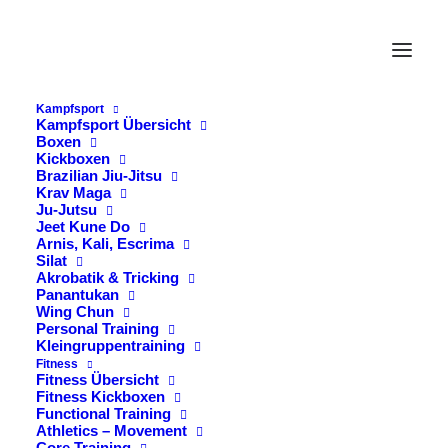
Kampfsport
Ju-Jutsu Prüfung &
Kampfsport Übersicht
Boxen
Kickboxen
Vorbereitung ab 14
Brazilian Jiu-Jitsu
Krav Maga
Jahre
Ju-Jutsu
Jeet Kune Do
Arnis, Kali, Escrima
Silat
Vorbereitungsseminar bis Grüngurt:
Akrobatik & Tricking
Panantukan
Samstag, 04. Juni 2022
Wing Chun
Personal Training
Uhrzeit: 15:00 bis ca. 18:00 Uhr
Kleingruppentraining
Teilnahmegebühr: 30€
Fitness
Fitness Übersicht
Fitness Kickboxen
Prüfung bis Grüngurt:
Functional Training
Athletics – Movement
Core Training