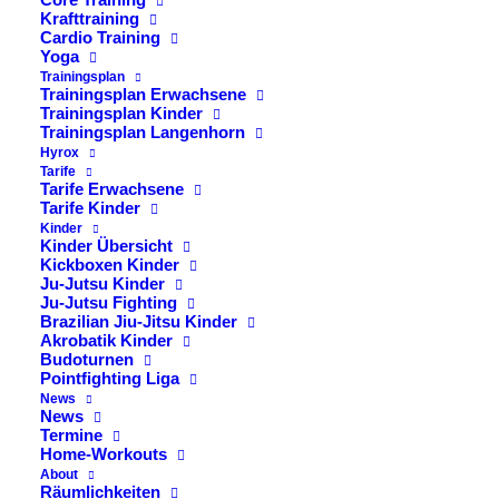
Samstag, 18. Juni 2022
Krafttraining
Uhrzeit: 15:00 bis ca. 18:00 Uhr
Cardio Training
Yoga
Teilnahmegebühr: 30€
Trainingsplan
Trainingsplan Erwachsene
Für die Prüfung braucht Ihr einen gültigen Ju-Jutsu Pass
Trainingsplan Kinder
Trainingsplan Langenhorn
und die nachgewiesene Teilnahme an einem Lehrgang.
Hyrox
Bitte meldet Euch mindestens eine Woche vor dem
Tarife
Tarife Erwachsene
Termin bei uns am Tresen an. Es gilt eine Anzahl von
Tarife Kinder
mindestens 4 Teilnehmern für die Durchführung der
Kinder
Kinder Übersicht
Prüfung zu erreichen.
Kickboxen Kinder
Ju-Jutsu Kinder
Ju-Jutsu Fighting
Brazilian Jiu-Jitsu Kinder
Akrobatik Kinder
Budoturnen
Pointfighting Liga
News
News
Termine
Home-Workouts
About
Räumlichkeiten