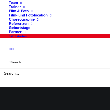
Team
Trainer
JETZT NEWSLETTER
Film & Foto
Film- und Fotolocation
ABONNIEREN
Choreographie
Referenzen
Geburtstage
Partner
Jetzt starten
ZUR ANMELDUNG
Ankündigungen, Seminare, News & Angebote.
Search