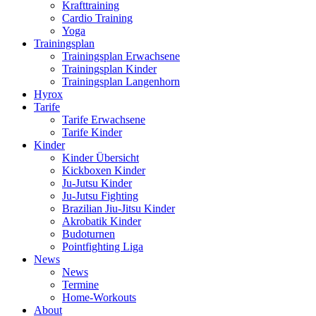
Krafttraining
Cardio Training
Yoga
Trainingsplan
Trainingsplan Erwachsene
Trainingsplan Kinder
Trainingsplan Langenhorn
Hyrox
Tarife
Tarife Erwachsene
Tarife Kinder
Kinder
Kinder Übersicht
Kickboxen Kinder
Ju-Jutsu Kinder
Ju-Jutsu Fighting
Brazilian Jiu-Jitsu Kinder
Akrobatik Kinder
Budoturnen
Pointfighting Liga
News
News
Termine
Home-Workouts
About