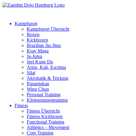
Kampfsport
Kampfsport Übersicht
Boxen
Kickboxen
Brazilian Jiu-Jitsu
Krav Maga
Ju-Jutsu
Jeet Kune Do
Arnis, Kali, Escrima
Silat
Akrobatik & Tricking
Panantukan
Wing Chun
Personal Training
Kleingruppentraining
Fitness
Fitness Übersicht
Fitness Kickboxen
Functional Training
Athletics – Movement
Core Training